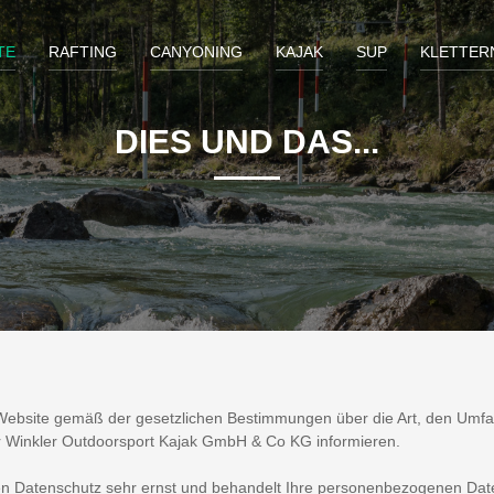
TE
RAFTING
CANYONING
KAJAK
SUP
KLETTER
DIES UND DAS...
er Website gemäß der gesetzlichen Bestimmungen über die Art, den U
 Winkler Outdoorsport Kajak GmbH & Co KG informieren.
 Datenschutz sehr ernst und behandelt Ihre personenbezogenen Daten