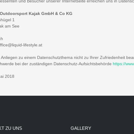
eressenten und Besucher unserer Internetseite erreichen uns in Datensc
 Outdoorsport Kajak GmbH & Co KG
hügel 1
ak am See
ch
ffice@liquid-lifestyle.at
hr Anliegen zu einem Datenschutzthema nicht zu Ihrer Zufriedenheit bean
hwerde bei der zuständigen Datenschutz-Aufsichtsbehörde
https://www
ai 2018
T ZU UNS
GALLERY