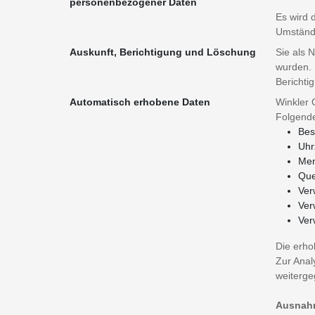
personenbezogener Daten
Es wird 
Umstände
Auskunft, Berichtigung und Löschung
Sie als 
wurden. 
Berichti
Automatisch erhobene Daten
Winkler 
Folgende
Bes
Uhr
Men
Que
Ver
Ver
Ver
Die erho
Zur Anal
weiterge
Ausnah