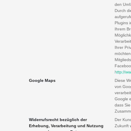
den Umfa
Durch di
aufgeruf
Plugins 
Ihrem Br
Möglichk
Verarbei
Ihrer Pr
möchten,
Mitglied
Facebook
http://w
Google Maps
Diese We
von Goog
verarbei
Google 
dass Sie
Zusammen
Widerrufsrecht bezüglich der
Der Kund
Erhebung, Verarbeitung und Nutzung
Zukunft w