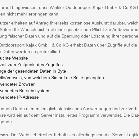
darauf hingewiesen, dass Winkler Outdoorsport Kajak GmbH & Co KG b
n nicht mehr erbringen kann.
Nutzer erhalten auf Antrag Ihrerseits kostenlose Auskunft darüber, we
Sofern Ihr Wunsch nicht mit einer gesetzlichen Pflicht zur Aufbewahrung
gung falscher Daten und auf die Sperrung oder Löschung Ihrer perso
Outdoorsport Kajak GmbH & Co KG erhebt Daten über Zugriffe auf die Se
 Daten werden so protokolliert:
uchte Website
zeit zum Zeitpunkt des Zugriffes
ge der gesendeten Daten in Byte
lle/Verweis, von welchem Sie auf die Seite gelangten
wendeter Browser
wendetes Betriebssystem
wendete IP-Adresse
benen Daten dienen lediglich statistischen Auswertungen und zur Verb
yse wird ein auf dem Server installiertes Programm verwendet. Die Da
geben.
men:
Der Websitebetreiber behält sich allerdings vor, die Server-Logfil