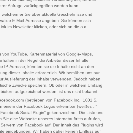
hrer Anfrage zurückgegriffen werden kann.
n welchem er Sie über aktuelle Geschehnisse und
 valide E-Mail-Adresse angeben. Sie können sich
k im Newsletter klicken, oder sich an die o.a.
deos von YouTube, Kartenmaterial von Google-Maps,
alten in der Regel die Anbieter dieser Inhalte
ie IP-Adresse, könnten sie die Inhalte nicht an den
lung dieser Inhalte erforderlich. Wir bemühen uns nur
 zur Auslieferung der Inhalte verwenden. Jedoch haben
tatistische Zwecke speichern. Ob oder in welchem Umfang
ietern aufgezeichnet werden, ist uns nicht bekannt.
facebook.com (betrieben von Facebook Inc., 1601 S.
 an einem der Facebook Logos erkennbar (weißes „f"
Facebook Social Plugin" gekennzeichnet. Die Liste und
 Sie eine Webseite unseres Internetauftritts aufrufen,
n Servern von Facebook auf. Der Inhalt des Plugins wird
ite eingebunden. Wir haben daher keinen Einfluss auf