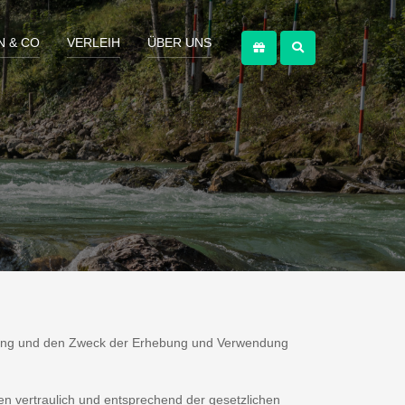
N & CO
VERLEIH
ÜBER UNS
mfang und den Zweck der Erhebung und Verwendung
 vertraulich und entsprechend der gesetzlichen