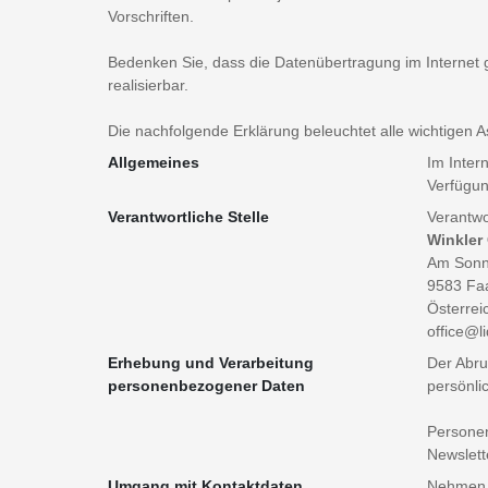
Vorschriften.
Bedenken Sie, dass die Datenübertragung im Internet gr
realisierbar.
Die nachfolgende Erklärung beleuchtet alle wichtigen 
Allgemeines
Im Inter
Verfügung
Verantwortliche Stelle
Verantwo
Winkler
Am Sonn
9583 Fa
Österrei
office@li
Erhebung und Verarbeitung
Der Abru
personenbezogener Daten
persönli
Personen
Newslett
Umgang mit Kontaktdaten
Nehmen S