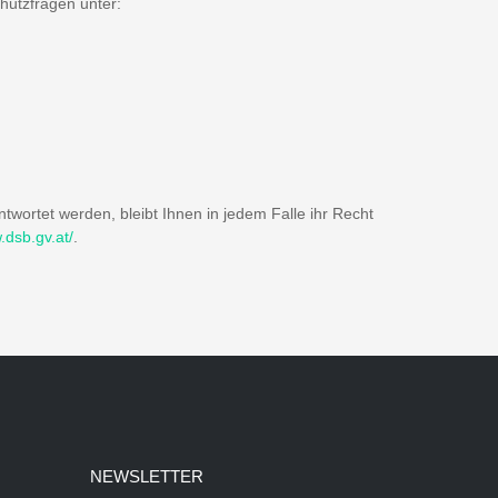
hutzfragen unter:
twortet werden, bleibt Ihnen in jedem Falle ihr Recht
.dsb.gv.at/
.
NEWSLETTER