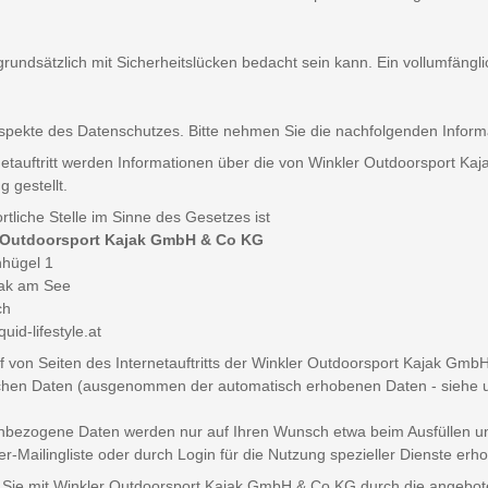
undsätzlich mit Sicherheitslücken bedacht sein kann. Ein vollumfängli
Aspekte des Datenschutzes. Bitte nehmen Sie die nachfolgenden Inform
netauftritt werden Informationen über die von Winkler Outdoorsport 
 gestellt.
rtliche Stelle im Sinne des Gesetzes ist
 Outdoorsport Kajak GmbH & Co KG
hügel 1
ak am See
ch
quid-lifestyle.at
f von Seiten des Internetauftritts der Winkler Outdoorsport Kajak Gmb
chen Daten (ausgenommen der automatisch erhobenen Daten - siehe u
bezogene Daten werden nur auf Ihren Wunsch etwa beim Ausfüllen und
er-Mailingliste oder durch Login für die Nutzung spezieller Dienste erh
ie mit Winkler Outdoorsport Kajak GmbH & Co KG durch die angebote