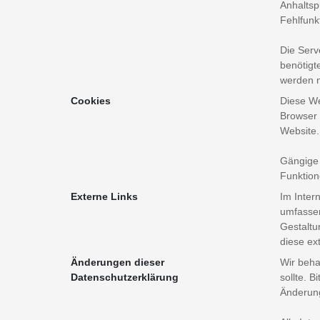
Anhaltsp
Fehlfunk
Die Serv
benötig
werden n
Cookies
Diese We
Browser 
Website.
Gängige B
Funktion
Externe Links
Im Inter
umfassen
Gestaltun
diese ex
Änderungen dieser
Wir beha
Datenschutzerklärung
sollte. B
Änderung