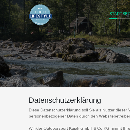
STARTSEI
Datenschutzerklärung
Diese Datenschutzerklärung soll Sie als Nutzer dies
personenbezogener Daten durch den Websitebetreiber
Winkler Outdoorsport Kajak GmbH & Co KG nimmt Ihren