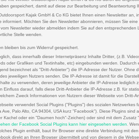
aben gespeichert, damit auf diese zur Bearbeitung und Beantwortung I
Outdoorsport Kajak GmbH & Co KG bietet Ihnen einen Newsletter an, i
 informiert. Möchten Sie den Newsletter abonnieren, müssen Sie eine
t vom Newsletter wieder abmelden indem Sie auf den entsprechenden Lin
rtliche Stelle wenden.
en bleiben bis zum Widerruf gespeichert.
öglich, dass innerhalb dieser Internetpräsenz Inhalte Dritter, (z.B. Vi
s oder Grafiken und Textinhalte, etc) eingebunden werden. Dadurch erh
gend bezeichnet als "Dritt-Anbieter") die IP-Adresse der Nutzer. Ohne d
des jeweiligen Nutzers senden. Die IP-Adresse ist damit für die Darstel
nhalte zu verwenden, deren jeweilige Anbieter die IP-Adresse lediglich
en Einfluss darauf, falls diese Dritt-Anbieter die IP-Adresse z.B. für s
elchem Zweck Informationen von Nutzern dieser Webseite von Dritt-Anb
bseite verwendet Social Plugins ("Plugins") des sozialen Netzwerkes 
ia Ave, Palo Alto, CA 94304, USA kurz "Facebook"). Diese Plugins sind
er Kachel oder ein "Daumen hoch"-Zeichen) oder sind mit dem Zusatz "
ehen der Facebook Social Plugins kann hier eingesehen werden
. Wenn
solches Plugin enthält, baut Ihr Browser eine direkte Verbindung mit de
book direkt an Ihren Browser übermittelt und von diesem in die Webse