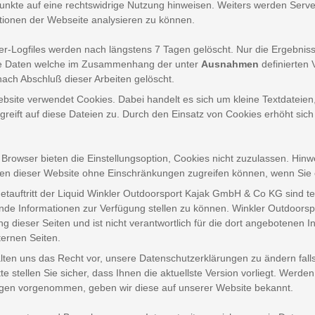
unkte auf eine rechtswidrige Nutzung hinweisen. Weiters werden Server
tionen der Webseite analysieren zu können.
er-Logfiles werden nach längstens 7 Tagen gelöscht. Nur die Ergebniss
te Daten welche im Zusammenhang der unter
Ausnahmen
definierten
ach Abschluß dieser Arbeiten gelöscht.
bsite verwendet Cookies. Dabei handelt es sich um kleine Textdateien
greift auf diese Dateien zu. Durch den Einsatz von Cookies erhöht sich 
rowser bieten die Einstellungsoption, Cookies nicht zuzulassen. Hinweis
en dieser Website ohne Einschränkungen zugreifen können, wenn Sie
netauftritt der Liquid Winkler Outdoorsport Kajak GmbH & Co KG sind te
de Informationen zur Verfügung stellen zu können. Winkler Outdoorsp
g dieser Seiten und ist nicht verantwortlich für die dort angebotenen I
ternen Seiten.
lten uns das Recht vor, unsere Datenschutzerklärungen zu ändern fall
itte stellen Sie sicher, dass Ihnen die aktuellste Version vorliegt. We
en vorgenommen, geben wir diese auf unserer Website bekannt.