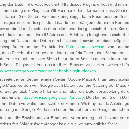
ng der Daten, die Facebook mit Hilfe dieses Plugins erhebt und info
e Einbindung der Plugins erhält Facebook die Information, dass Sie die
en haben. Sind Sie bei Facebook eingeloggt, kann Facebook den Bes
interagieren, zum Beispiel den Like Button betätigen oder einen Komm
owser direkt an Facebook übermittelt und dort gespeichert. Falls Sie k
eit, dass Facebook Ihre IP-Adresse in Erfahrung bringt und speicher
tung und Nutzung der Daten durch Facebook sowie Ihre diesbezüglich
ivatssphäre entnehmen Sie bitte den
Datenschutzhinweisen
von Faceboo
 dass Facebook über unseren Internetauftritt Daten über Sie sammelt
sdaten verknüpft, müssen Sie sich vor Ihrem Besuch unseres Internetauf
-Social-Plugins mit Add-ons für Ihren Browser zu blocken, weitere Inf
ww.netzstrategen.com/sagen/facebook-plugin-blocker/
.
bseite verwendet auf einigen Seiten Google Maps API, um geographisch
le Maps werden von Google auch Daten über die Nutzung der Maps-F
tet und genutzt. Nähere Informationen über die Datenverarbeitung du
entnehmen:
https://policies.google.com/privacy
. Dort können Sie im Dat
 Ihre Daten verwalten und schützen können. Weitergehende Anleitung
hang mit Google-Produkten finden Sie auf der von Google betriebe
e kann die Einwilligung zur Erhebung, Verarbeitung und Nutzung perso
iderrufen. Widerrufsempfänger ist die o.a. verantwortliche Stelle.