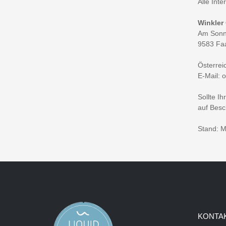
Alle Int
Winkler
Am Sonn
9583 Fa
Österrei
E-Mail: o
Sollte I
auf Besc
Stand: M
KONTAK