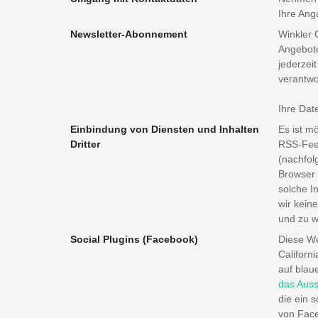
Ihre Ang
Newsletter-Abonnement
Winkler 
Angebote
jederzei
verantwo
Ihre Dat
Einbindung von Diensten und Inhalten
Es ist m
Dritter
RSS-Feed
(nachfol
Browser 
solche I
wir kein
und zu w
Social Plugins (Facebook)
Diese We
Californ
auf blau
das Auss
die ein 
von Face