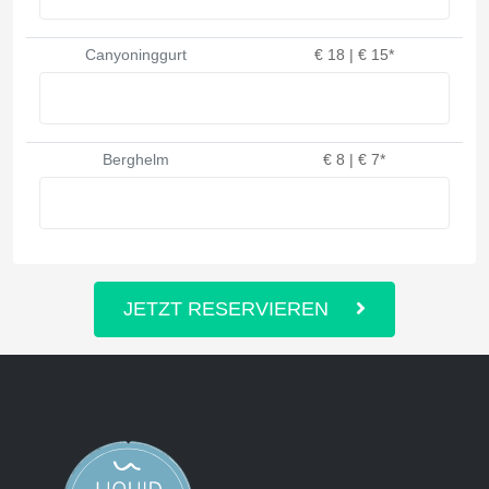
Canyoninggurt
€ 18 | € 15*
Berghelm
€ 8 | € 7*
JETZT RESERVIEREN