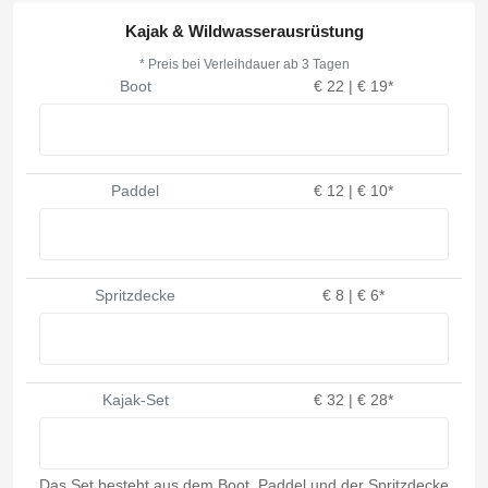
Kajak & Wildwasserausrüstung
* Preis bei Verleihdauer ab 3 Tagen
Boot
€ 22 | € 19*
Paddel
€ 12 | € 10*
Spritzdecke
€ 8 | € 6*
Kajak-Set
€ 32 | € 28*
Das Set besteht aus dem Boot, Paddel und der Spritzdecke