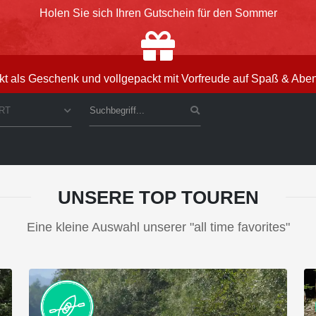
Holen Sie sich Ihren Gutschein für den Sommer
kt als Geschenk und vollgepackt mit Vorfreude auf Spaß & Abe
RT
UNSERE TOP TOUREN
Eine kleine Auswahl unserer "all time favorites"