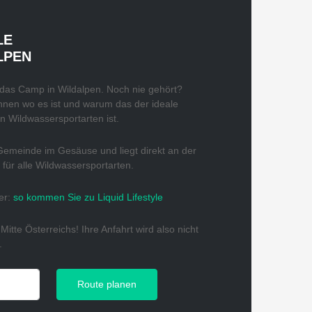
LE
LPEN
das Camp in Wildalpen. Noch nie gehört?
Ihnen wo es ist und warum das der ideale
en Wildwassersportarten ist.
 Gemeinde im Gesäuse und liegt direkt an der
 für alle Wildwassersportarten.
ier:
so kommen Sie zu Liquid Lifestyle
 Mitte Österreichs! Ihre Anfahrt wird also nicht
.
Route planen