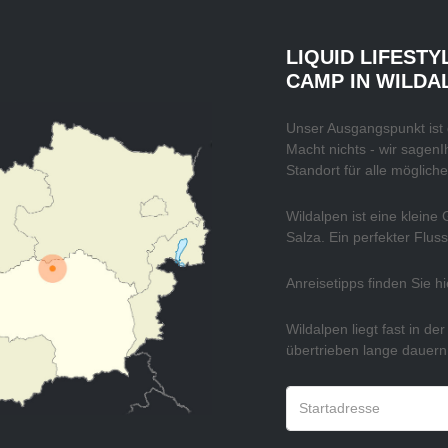
LIQUID LIFESTY
CAMP IN WILDA
Unser Ausgangspunkt ist 
Macht nichts - wir sagen
Standort für alle möglich
Wildalpen ist eine kleine
Salza. Ein perfekter Fluss
Anreisetipps finden Sie h
Wildalpen liegt fast in der
übertrieben lange dauern