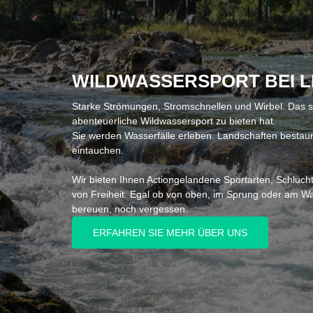
WILDWASSERSPORT BEI LI
Starke Strömungen, Stromschnellen und Wirbel. Das si
abenteuerliche Wildwassersport zu bieten hat.
Sie werden Wasserfälle erleben. Landschaften besta
eintauchen.
Wir bieten Ihnen Actiongelandene Sportarten, Schluch
von Freiheit. Egal ob von oben, im Sprung oder am W
bereuen, noch vergessen.
ERFAHREN SIE MEHR ÜBER UNS