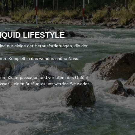
QUID LIFESTYLE
nd nur einige der Herausforderungen, die der
unen. Komplett in das wunderschöne Nass
ten, Kletterpassagen und vor allem das Gefühl
asser – einen Ausflug zu uns werden Sie weder