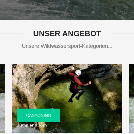
UNSER ANGEBOT
Unsere Wildwassersport-Kategorien...
CANYONING
Jump and Run