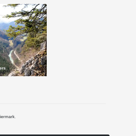
ers
iermark.